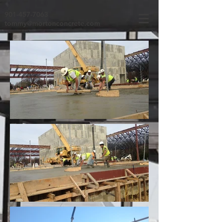
901-457-7063
tommy@mortonconcrete.com